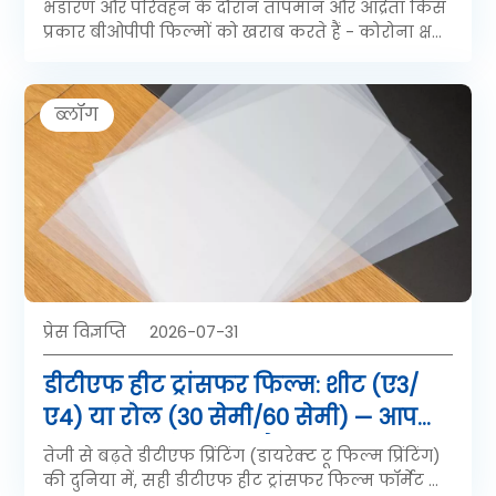
प्रभावित करते हैं?
भंडारण और परिवहन के दौरान तापमान और आर्द्रता किस
प्रकार बीओपीपी फिल्मों को खराब करते हैं - कोरोना क्षय,
अवरोधन, कोर विरूपण - साथ ही सुरक्षित भंडारण सीमाएं,
नियंत्रित बनाम परिवेशी तुलना और परीक्षण विधियां।
ब्लॉग
प्रेस विज्ञप्ति
2026-07-31
डीटीएफ हीट ट्रांसफर फिल्म: शीट (ए3/
ए4) या रोल (30 सेमी/60 सेमी) — आपकी
प्रिंटिंग मात्रा के लिए कौन सा फॉर्मेट
तेजी से बढ़ते डीटीएफ प्रिंटिंग (डायरेक्ट टू फिल्म प्रिंटिंग)
उपयुक्त है?
की दुनिया में, सही डीटीएफ हीट ट्रांसफर फिल्म फॉर्मेट का