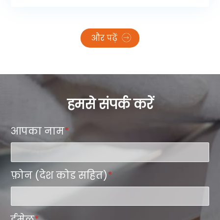
चयन केवल आकार के बारे में नहीं है - यह सीधे आपकी
उत्पादन क्षमता, सामग्री लागत, प्रिंटिंग गति और अंतिम
ट्रांसफर गुणवत्ता को प्रभावित करता है।
और पढ़ें
हमसे संपर्क करें
आपका नाम
*
फ़ोन (देश कोड सहित)
*
ईमेल
*