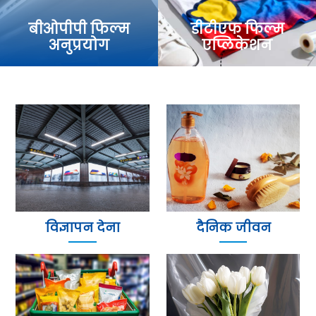
बीओपीपी फिल्म
डीटीएफ फिल्म
अनुप्रयोग
एप्लिकेशन
विज्ञापन देना
दैनिक जीवन