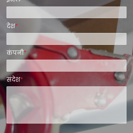
देश
*
कंपनी
*
संदेश
*