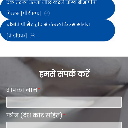
एक तरफा ऊष्मा सील करने योग्य बीओपीपी
फिल्म [पीडीएफ]
बीओपीपी मैट हीट सीलेबल फिल्म सीरीज
[पीडीएफ]
हमसे संपर्क करें
आपका नाम
*
फ़ोन (देश कोड सहित)
*