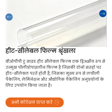
हीट-सीलेबल फिल्म श्रृंखला
बीओपीपी टू साइड हीट सीलेबल फिल्म एक द्विअक्षीय रूप से
उन्मुख पॉलीप्रोपाइलीन फिल्म है जिसकी दोनों सतहों पर
हीट-सीलेबल परतें होती हैं, जिसका मुख्य रूप से लचीली
पैकेजिंग, लेमिनेशन और औद्योगिक पैकेजिंग अनुप्रयोगों के
लिए उपयोग किया जाता है।
अभी कोटेशन प्राप्त करें