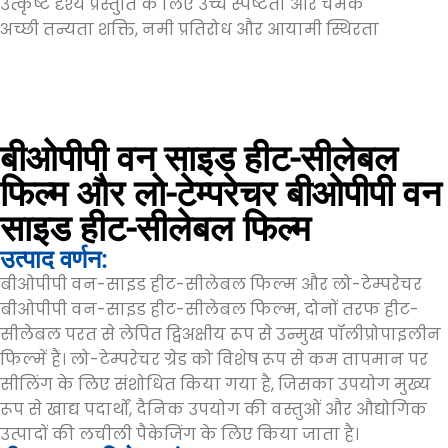
उत्कृष्ट दृश्य प्रस्तुति के लिए उच्च स्पष्टता और चमक
अच्छी तन्यता शक्ति, नमी प्रतिरोध और आयामी स्थिरता
बीओपीपी वन साइड हीट-सीलेबल
फिल्म और लो-टेम्परेचर बीओपीपी वन
साइड हीट-सीलेबल फिल्म
उत्पाद वर्णन:
बीओपीपी वन-साइड हीट-सीलेबल फिल्म और लो-टेम्परेचर
बीओपीपी वन-साइड हीट-सीलेबल फिल्म, दोनों तरफ हीट-
सीलेबल परत से लेपित द्विअक्षीय रूप से उन्मुख पॉलीप्रोपाइलीन
फिल्में हैं। लो-टेम्परेचर ग्रेड को विशेष रूप से कम तापमान पर
सीलिंग के लिए संशोधित किया गया है, जिसका उपयोग मुख्य
रूप से खाद्य पदार्थों, दैनिक उपयोग की वस्तुओं और औद्योगिक
उत्पादों की लचीली पैकेजिंग के लिए किया जाता है।