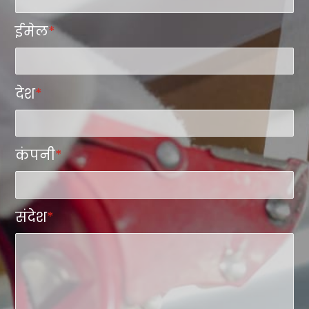
ईमेल
*
देश
*
कंपनी
*
संदेश
*