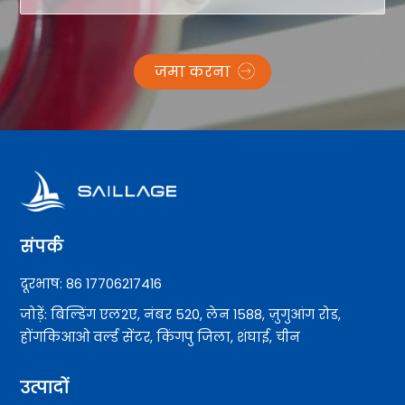
जमा करना
संपर्क
दूरभाष: 86 17706217416
जोड़ें: बिल्डिंग एल2ए, नंबर 520, लेन 1588, ज़ुगुआंग रोड,
होंगकिआओ वर्ल्ड सेंटर, किंगपु जिला, शंघाई, चीन
उत्पादों