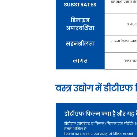
यह सभी प्रकार के
SUBSTRATES
डिजाइन
अपारदर्
अपारदर्शिता
मध्यम टिकाऊपन। स
सहनशीलता
लागत
किफायती
वस्त्र उद्योग में डीटीए
डीटीएफ फिल्म क्या है और यह 
डीटीएफ (डायरेक्ट टू फिल्म) फिल्म एक पीईटी-आधार
इसमें शामिल हैं:
फिल्म पर CMYK सफेद स्याही से प्रिंटिंग करना।