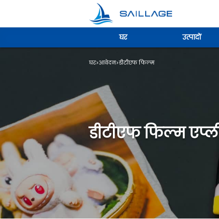
घर
उत्पादों
घर
>
आवेदन
>
डीटीएफ फिल्म
डीटीएफ फिल्म एप्