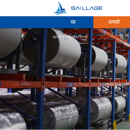
घर
उत्पादों
घर
>
टीपीयू रिलीज फिल्म