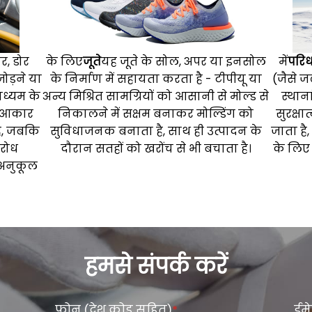
, डोर
के लिए
जूते
यह जूते के सोल, अपर या इनसोल
में
परि
जोड़ने या
के निर्माण में सहायता करता है - टीपीयू या
(जैसे 
ध्यम के
अन्य मिश्रित सामग्रियों को आसानी से मोल्ड से
स्थान
ीक आकार
निकालने में सक्षम बनाकर मोल्डिंग को
सुरक्ष
ै, जबकि
सुविधाजनक बनाता है, साथ ही उत्पादन के
जाता है
िरोध
दौरान सतहों को खरोंच से भी बचाता है।
के लिए
 अनुकूल
हमसे संपर्क करें
फ़ोन (देश कोड सहित)
*
ईम