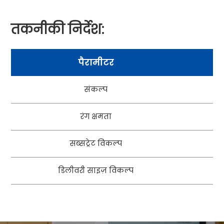
तकनीकी निर्देश:
पैरामीटर
संकल्प
रंग क्षमता
C
सब्सट्रेट विकल्प
डिलीवरी साइज़ विकल्प