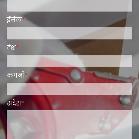
ईमेल
*
देश
*
कंपनी
*
संदेश
*