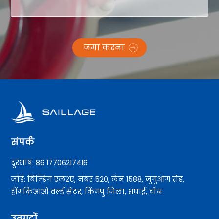
जमा करना
संपर्क
दूरभाष: 86 17706217416
जोड़ें: बिल्डिंग एल2ए, नंबर 520, लेन 1588, ज़ुगुआंग रोड,
होंगकिआओ वर्ल्ड सेंटर, किंगपु जिला, शंघाई, चीन
उत्पादों