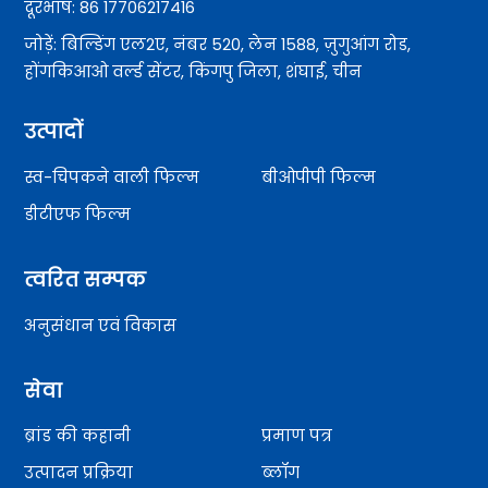
दूरभाष: 86 17706217416
जोड़ें: बिल्डिंग एल2ए, नंबर 520, लेन 1588, ज़ुगुआंग रोड,
होंगकिआओ वर्ल्ड सेंटर, किंगपु जिला, शंघाई, चीन
उत्पादों
स्व-चिपकने वाली फिल्म
बीओपीपी फिल्म
डीटीएफ फिल्म
त्वरित सम्पक
अनुसंधान एवं विकास
सेवा
ब्रांड की कहानी
प्रमाण पत्र
उत्पादन प्रक्रिया
ब्लॉग