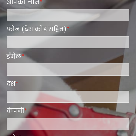
आपका नाम
*
फ़ोन (देश कोड सहित)
*
ईमेल
*
देश
*
कंपनी
*