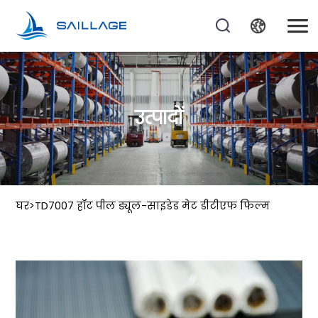
उत्पादों
घर
>
TD7007 हॉट पील ड्यूल-साइडेड मेट डीटीएफ फिल्म