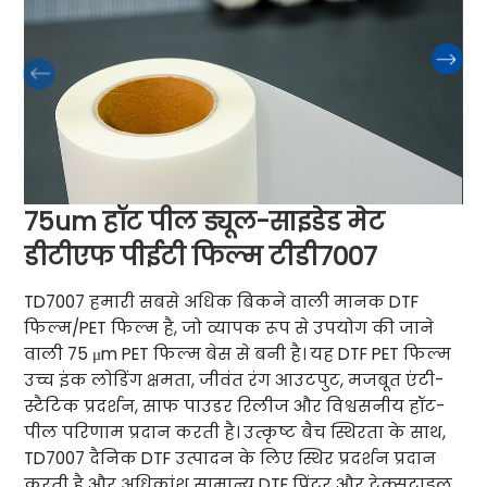
75um हॉट पील ड्यूल-साइडेड मेट
डीटीएफ पीईटी फिल्म टीडी7007
TD7007 हमारी सबसे अधिक बिकने वाली मानक DTF
फिल्म/PET फिल्म है, जो व्यापक रूप से उपयोग की जाने
वाली 75 μm PET फिल्म बेस से बनी है। यह DTF PET फिल्म
उच्च इंक लोडिंग क्षमता, जीवंत रंग आउटपुट, मजबूत एंटी-
स्टैटिक प्रदर्शन, साफ पाउडर रिलीज और विश्वसनीय हॉट-
पील परिणाम प्रदान करती है। उत्कृष्ट बैच स्थिरता के साथ,
TD7007 दैनिक DTF उत्पादन के लिए स्थिर प्रदर्शन प्रदान
करती है और अधिकांश सामान्य DTF प्रिंटर और टेक्सटाइल