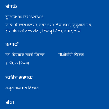
संपर्क
दूरभाष: 86 17706217416
जोड़ें: बिल्डिंग एल2ए, नंबर 520, लेन 1588, ज़ुगुआंग रोड,
होंगकिआओ वर्ल्ड सेंटर, किंगपु जिला, शंघाई, चीन
उत्पादों
स्व-चिपकने वाली फिल्म
बीओपीपी फिल्म
डीटीएफ फिल्म
त्वरित सम्पक
अनुसंधान एवं विकास
सेवा