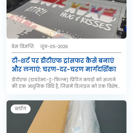
खराब हो सकता है, सामग्री बर्बाद हो सकती है और प्रिंट
खराब हो सकते हैं।
प्रेस विज्ञप्ति
जून-05-2026
टी-शर्ट पर डीटीएफ ट्रांसफर कैसे बनाएं
और लगाएं: चरण-दर-चरण मार्गदर्शिका
डीटीएफ (डायरेक्ट-टू-फिल्म) प्रिंटिंग कपड़ों को सजाने
की एक आधुनिक विधि है, जिसमें डिज़ाइन को एक विशेष
पीईटी ट्रांसफर फिल्म पर प्रिंट किया जाता है, जिस पर गर्म
पिघलने वाले चिपकने वाले पाउडर की परत चढ़ाई जाती है,
उसे सुखाया जाता है और फिर हीट प्रेस द्वारा कपड़े पर
ब्लॉग
चिपकाया जाता है। यह लगभग किसी भी प्रकार के कपड़े -
कपास, पॉलिएस्टर, नायलॉन, मिश्रण - पर बिना किसी
पूर्व-उपचार के काम करता है, जिससे यह आज उपलब्ध
सबसे बहुमुखी और कुशल प्रिंट-ऑन-डिमांड समाधानों में