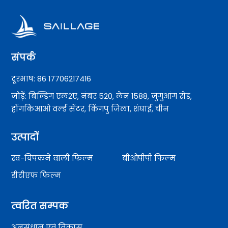
संपर्क
दूरभाष: 86 17706217416
जोड़ें: बिल्डिंग एल2ए, नंबर 520, लेन 1588, ज़ुगुआंग रोड,
होंगकिआओ वर्ल्ड सेंटर, किंगपु जिला, शंघाई, चीन
उत्पादों
स्व-चिपकने वाली फिल्म
बीओपीपी फिल्म
डीटीएफ फिल्म
त्वरित सम्पक
अनुसंधान एवं विकास